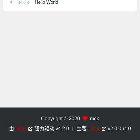
Hello World
04-29
Copyright © 2020
mck
由
Hexo
强力驱动
v4.2.0
|
主题 -
Stun
v2.0.0-rc.0